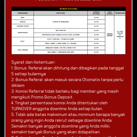
Syarat dan Ketentuan :
1. Bonus Referal akan dihitung dan dibagikan pada tanggal
5 setiap bulannya
2. Bonus Referal akan masuk secara Otomatis tanpa perlu
diklaim
3. Komisi Referral tidak berlaku bagi member yang masih
mengikuti Promo Bonus Deposit.
4. Tingkat persentase komisi Anda ditentukan oleh
TURNOVER anggota downline Anda setiap bulan.
5. Tidak ada batas maksimum atau minimum berapa banyak
orang yang ingin Anda rekrut sebagai downline Anda.
Semakin banyak anggota downline yang Anda miliki,
semakin banyak Bonus yang akan didapatkan.