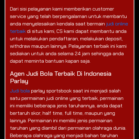
Dari sisi pelayanan kami memberikan customer
service yang telah berpengalaman untuk membantu
anda menyelesaikan kendala saat bermain
judi online
terbaik
di situs kami, CS kami dapat membantu anda
untuk melakukan pendaftaran, melakukan deposit,
withdraw maupun lainnya. Pelayanan terbaik ini kami
sediakan untuk anda selama 24 jam sehingga anda
dapat meminta bantuan kapan saja.
Agen Judi Bola Terbaik Di Indonesia
Parlay
Judi bola
parlay sportsbook saat ini menjadi salah
satu permainan judi online yang terbaik, permainan
ini memiliki beberapa jenis taruhannya, anda dapat
bertaruh skor, half time, full time, maupun yang
lainnya. Permainan ini memiliki jenis permainan
taruhan yang diambil dari permainan olahraga dunia.
Beberapa olahraga yang menjadi bahan taruhan