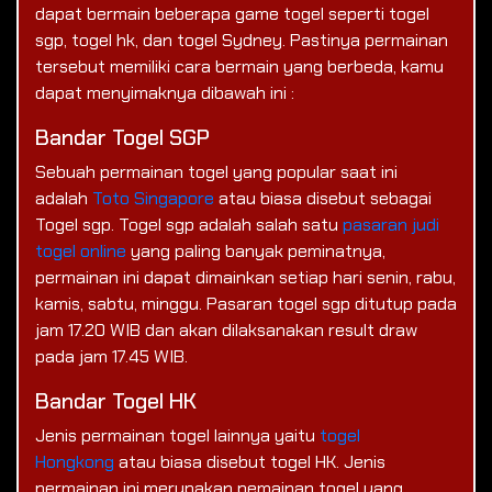
dapat bermain beberapa game togel seperti togel
sgp, togel hk, dan togel Sydney. Pastinya permainan
tersebut memiliki cara bermain yang berbeda, kamu
dapat menyimaknya dibawah ini :
Bandar Togel SGP
Sebuah permainan togel yang popular saat ini
adalah
Toto Singapore
atau biasa disebut sebagai
Togel sgp. Togel sgp adalah salah satu
pasaran judi
togel online
yang paling banyak peminatnya,
permainan ini dapat dimainkan setiap hari senin, rabu,
kamis, sabtu, minggu. Pasaran togel sgp ditutup pada
jam 17.20 WIB dan akan dilaksanakan result draw
pada jam 17.45 WIB.
Bandar Togel HK
Jenis permainan togel lainnya yaitu
togel
Hongkong
atau biasa disebut togel HK. Jenis
permainan ini merupakan pemainan togel yang