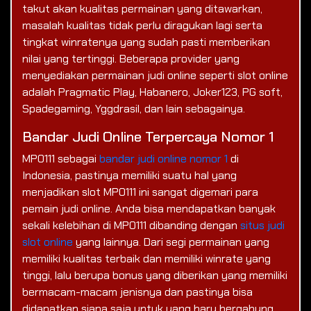
takut akan kualitas permainan yang ditawarkan,
masalah kualitas tidak perlu diragukan lagi serta
tingkat winratenya yang sudah pasti memberikan
nilai yang tertinggi. Beberapa provider yang
menyediakan permainan judi online seperti slot online
adalah Pragmatic Play, Habanero, Joker123, PG soft,
Spadegaming, Yggdrasil, dan lain sebagainya.
Bandar Judi Online Terpercaya Nomor 1
MPO111 sebagai
bandar judi online nomor 1
di
Indonesia, pastinya memiliki suatu hal yang
menjadikan slot MPO111 ini sangat digemari para
pemain judi online. Anda bisa mendapatkan banyak
sekali kelebihan di MPO111 dibanding dengan
situs judi
slot online
yang lainnya. Dari segi permainan yang
memiliki kualitas terbaik dan memiliki winrate yang
tinggi, lalu berupa bonus yang diberikan yang memiliki
bermacam-macam jenisnya dan pastinya bisa
didapatkan siapa saja untuk yang baru bergabung