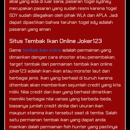
abal yang ada di luar sana, pasaran togel sydney
merupakan pasaran yang sudah resmi karena togel
SDY sudah dilegalkan oleh pihak WLA dan APLA. Jadi
dapat dipastikan bahwa taruhan togel sdy adalah
pasaran yang aman.
Situs Tembak Ikan Online Joker123
Game
tembak ikan online
adalah permainan yang
dimainkan dengan cara shooter atau penembakan,
target tembak dari permainan tembak ikan online
joker123 adalah ikan-ikan atau monster laut dari
berbagai jenis. Ikan yang berhasil di bunuh karena
ditembak akan memberikan sejumlah credit yang kita
miliki. Nilai credit dari ikan yang berhasil dimatikan
memiliki berbagai nilai variasi yang berbeda-beda,
biasanya jumlah credit dinilai dari ukuran ikan
maupun stamina ikan tersebut saat di temba. Salah
satu permainan tembak ikan yang dapat anda
mainkan dalah permainan fish hunter yang pastinya